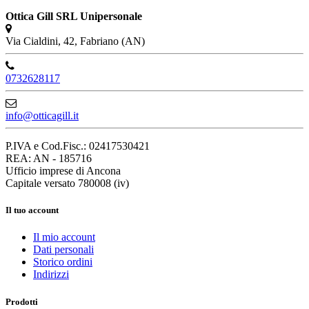
Ottica Gill SRL Unipersonale
Via Cialdini, 42, Fabriano (AN)
0732628117
info@otticagill.it
P.IVA e Cod.Fisc.: 02417530421
REA: AN - 185716
Ufficio imprese di Ancona
Capitale versato 780008 (iv)
Il tuo account
Il mio account
Dati personali
Storico ordini
Indirizzi
Prodotti