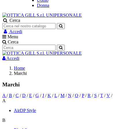
Uomo
Donna
Cerca
Accedi
Menu
Cerca
Accedi
Home
Marchi
Marchi
A
/
B
/
C
/
D
/
E
/
G
/
J
/
K
/
L
/
M
/
N
/
O
/
P
/
R
/
S
/
T
/
V
/
A
AirDP Style
B