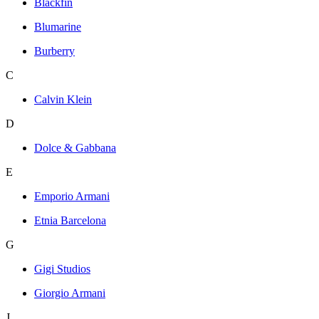
Blackfin
Blumarine
Burberry
C
Calvin Klein
D
Dolce & Gabbana
E
Emporio Armani
Etnia Barcelona
G
Gigi Studios
Giorgio Armani
J