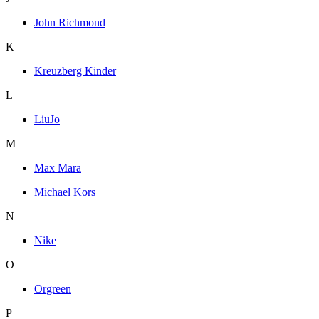
John Richmond
K
Kreuzberg Kinder
L
LiuJo
M
Max Mara
Michael Kors
N
Nike
O
Orgreen
P