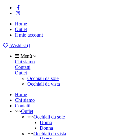
Home
Outlet
Il mio account
Wishlist (
)
Menù
Chi siamo
Contatti
Outlet
Occhiali da sole
Occhiali da vista
Home
Chi siamo
Contatti
Outlet
Occhiali da sole
Uomo
Donna
Occhiali da vista