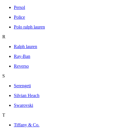
Persol
Police
Polo ralph lauren
R
Ralph lauren
Ray-Ban
Reverso
S
Serengeti
Silvian Heach
Swarovski
T
Tiffany & Co.