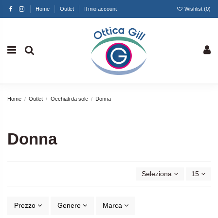
Home
Outlet
Il mio account
Wishlist (
0
)
Home
Outlet
Occhiali da sole
Donna
Donna
Seleziona
15
Prezzo
Genere
Marca