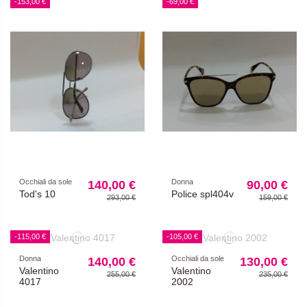
-153,00 €
-69,00 €
Occhiali da sole
Donna
140,00 €
90,00 €
Tod's 10
Police spl404v
293,00 €
159,00 €
-115,00 €
-105,00 €
Donna
Occhiali da sole
140,00 €
130,00 €
Valentino
Valentino
255,00 €
235,00 €
4017
2002