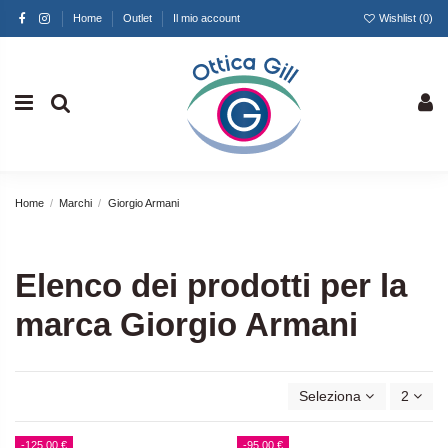
Home
Outlet
Il mio account
Wishlist (
0
)
Home
Marchi
Giorgio Armani
Elenco dei prodotti per la
marca Giorgio Armani
Seleziona
2
-125,00 €
-95,00 €